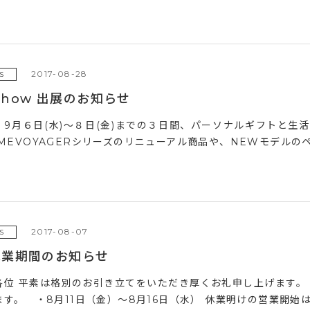
2017-08-28
S
t Show 出展のお知らせ
、9月６日(水)～８日(金)までの３日間、パーソナルギフトと生活
IMEVOYAGERシリーズのリニューアル商品や、NEWモデルのペ
2017-08-07
S
休業期間のお知らせ
各位 平素は格別のお引き立てをいただき厚くお礼申し上げます。
す。 ・8月11日（金）～8月16日（水） 休業明けの営業開始は、