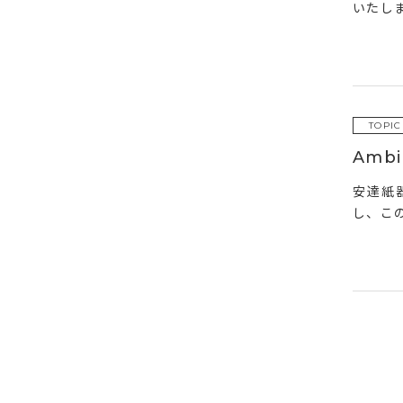
いたし
TOPIC
Amb
安達紙
し、この