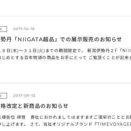
2017-10-16
S
勢丹「NIIGATA越品」での展示販売のお知らせ
８日(水)～３１日(火)までの期間限定で、 新潟伊勢丹２F「NI
はじめとする百年物語の商品をお手にとって ご覧頂くことが出来る
2017-09-13
S
価格改定と新商品のお知らせ
先様各位 拝啓 貴社におかれましてはますますご清栄のこととお
し上げます。 さて、当社オリジナルブランド『TIMEVOYAGE