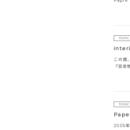
Papr
TOPIC
inte
この度、
『百年物語
TOPIC
Pap
2005