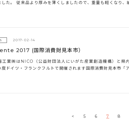
ました。 従来品より厚みを薄くしましたので、重量も軽くなり、紙
2017-02-14
S
iente 2017 (国際消費財見本市）
器工業㈱はNICO（公益財団法人にいがた産業創造機構）と県
度ドイツ・フランクフルトで開催されます国際消費財見本市「アンビエン
<
5
6
7
8