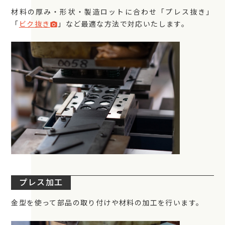
材料の厚み・形状・製造ロットに合わせ「プレス抜き」
「
ビク抜き
」など最適な方法で対応いたします。
photo_camera
プレス加工
金型を使って部品の取り付けや材料の加工を行います。