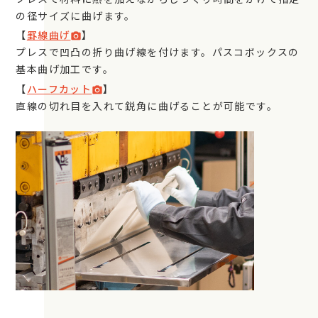
の径サイズに曲げます。
【
罫線曲げ
】
photo_camera
プレスで凹凸の折り曲げ線を付けます。パスコボックスの
基本曲げ加工です。
【
ハーフカット
】
photo_camera
直線の切れ目を入れて鋭角に曲げることが可能です。