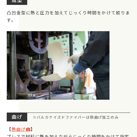
成型
凸凹金型に熱と圧力を加えてじっくり時間をかけて絞りま
す。
曲げ
※バルカナイズドファイバーは熱曲げ加工のみ
【
熱曲げ
】
photo_camera
プレスで材料に熱を加えながらじっくり時間をかけて指定