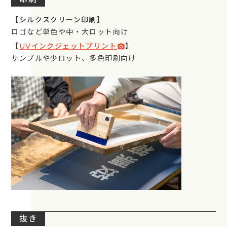
【シルクスクリーン印刷】
ロゴなど単色や中・大ロット向け
【
UVインクジェットプリント
】
photo_camera
サンプルや少ロット、多色印刷向け
抜き