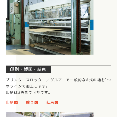
印刷・製函・結束
プリンタースロッター／グルアーで一般的なA式の箱を1つ
のラインで加工します。
印刷は3色まで可能です。
印刷
貼り
結束
photo_camera
photo_camera
photo_camera