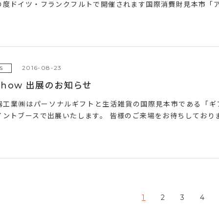
度ドイツ・フランクフルトで開催されます国際消費財見本市「アンビエン
2016-08-23
S
t Show 出展のお知らせ
器工業㈱はパーソナルギフトと生活雑貨の国際見本市である「ギフ
ントブースで出展いたします。 皆様のご来場をお待ちしております。
1
2
3
4