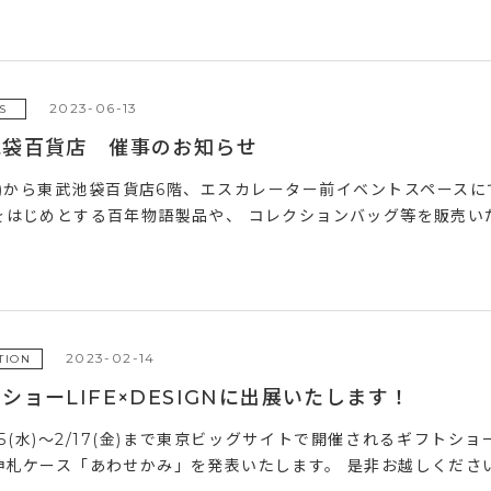
2023-06-13
S
池袋百貨店 催事のお知らせ
5(木)から東武池袋百貨店6階、エスカレーター前イベントスペース
をはじめとする百年物語製品や、 コレクションバッグ等を販売いた
2023-02-14
TION
ショーLIFE×DESIGNに出展いたします！
15(水)～2/17(金)まで東京ビッグサイトで開催されるギフト
神札ケース「あわせかみ」を発表いたします。 是非お越しください