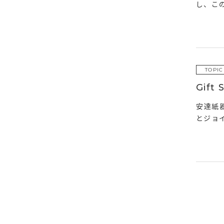
し、この
TOPIC
Gif
安達紙
とジョイ