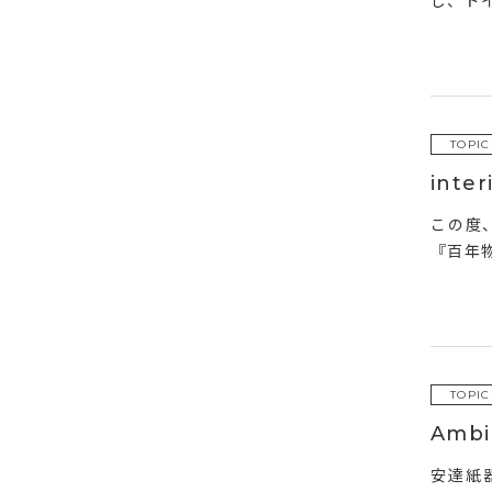
し、ド
TOPIC
inte
この度、
『百年物語
TOPIC
Amb
安達紙