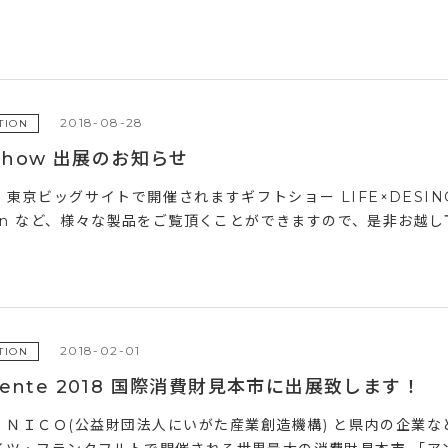
2018-08-28
TION
t Show 出展のお知らせ
東京ビッグサイトで開催されますギフトショー LIFE×DESINGに
ion など、様々な製品をご覧頂くことができますので、是非お越し下
2018-02-01
TION
iente 2018 国際消費財見本市に出展致します！
、ＮＩＣＯ(公益財団法人にいがた産業創造機構) と県内の企業