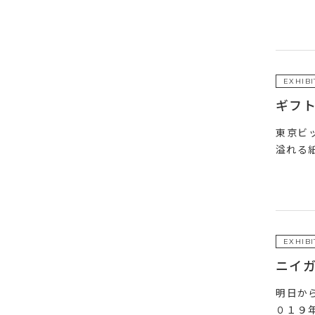
EXHIBI
ギフ
東京ビッ
溢れる
EXHIBI
ニイガ
明日か
０１９年