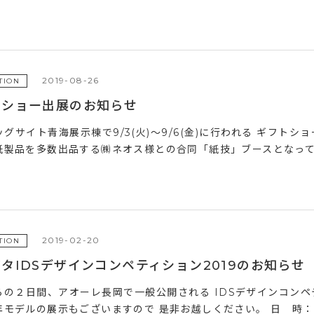
2019-08-26
TION
トショー出展のお知らせ
グサイト青海展示棟で9/3(火)～9/6(金)に行われる ギフトショー
紙製品を多数出品する㈱ネオス様との合同「紙技」ブースとなってお
2019-02-20
TION
タIDSデザインコンペティション2019のお知らせ
らの２日間、アオーレ長岡で一般公開される IDSデザインコン
モデルの展示もございますので 是非お越しください。 日 時： 2月2