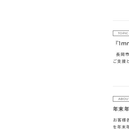
TOPIC
『1
長岡市
ご支援
ABOU
年末
お客様
を年末年