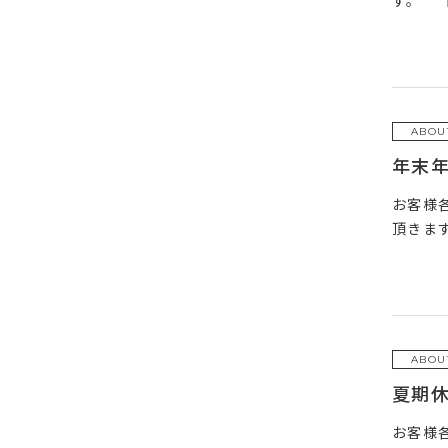
す。 【
ABOU
年末
お客様
頂きます
ABOU
夏期
お客様