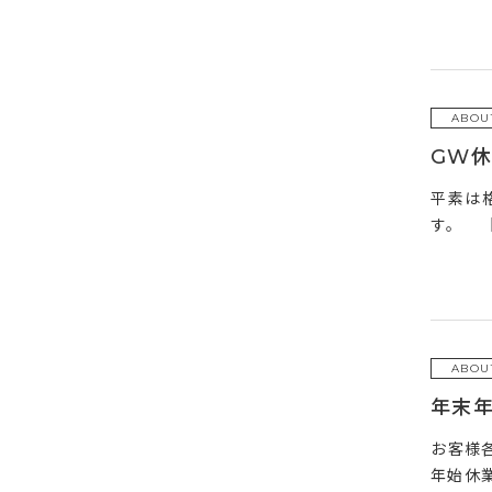
ABOU
GW
平素は
す。 【
ABOU
年末
お客様
年始休業