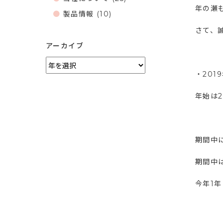
年の瀬
製品情報
(10)
さて、
アーカイブ
・201
年始は2
期間中
期間中
今年1