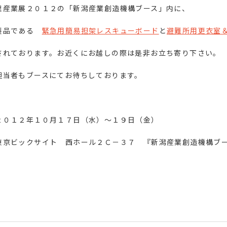
理産業展２０１２の「新潟産業創造機構ブース」内に、
製品である
緊急用簡易担架レスキューボード
と
避難所用更衣室
されております。お近くにお越しの際は是非お立ち寄り下さい。
担当者もブースにてお待ちしております。
２０１２年１０月１７日（水）～１９日（金）
東京ビックサイト 西ホール２Ｃ－３７ 『新潟産業創造機構ブ