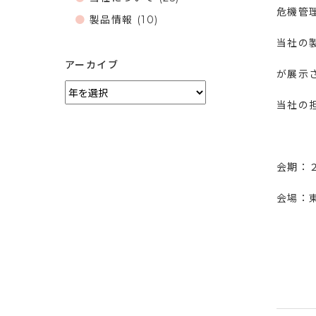
危機管
製品情報
(10)
当社の
アーカイブ
が展示
当社の
会期：
会場：