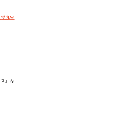
＆授乳室
ース』内