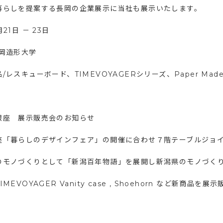
暮らしを提案する長岡の企業展示に当社も展示いたします。
21日 － 23日
長岡造形大学
/レスキューボード、TIMEVOYAGERシリーズ、Paper Made Pa
銀座 展示販売会のお知らせ
座「暮らしのデザインフェア」の開催に合わせ７階テーブルジョ
のモノづくりとして「新潟百年物語」を展開し新潟県のモノづく
IMEVOYAGER Vanity case , Shoehorn など新商品を