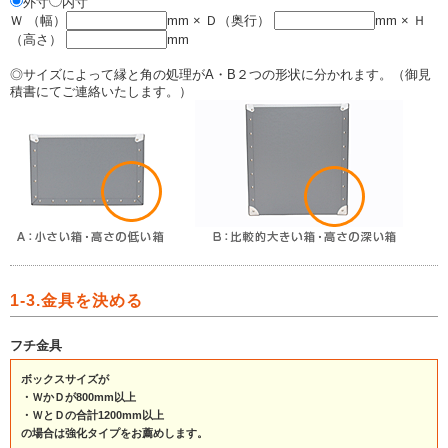
外寸
内寸
Ｗ （幅）
mm × Ｄ（奥行）
mm × Ｈ
（高さ）
mm
◎サイズによって縁と角の処理がA・B２つの形状に分かれます。（御見
積書にてご連絡いたします。）
1-3.金具を決める
フチ金具
ボックスサイズが
・ＷかＤが800mm以上
・ＷとＤの合計1200mm以上
の場合は強化タイプをお薦めします。