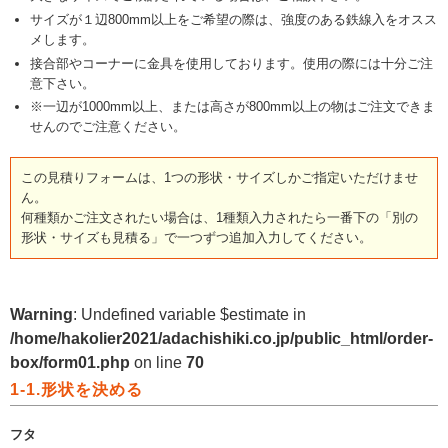
サイズが１辺800mm以上をご希望の際は、強度のある鉄線入をオスス
メします。
接合部やコーナーに金具を使用しております。使用の際には十分ご注
意下さい。
※一辺が1000mm以上、または高さが800mm以上の物はご注文できま
せんのでご注意ください。
この見積りフォームは、1つの形状・サイズしかご指定いただけませ
ん。
何種類かご注文されたい場合は、1種類入力されたら一番下の「別の
形状・サイズも見積る」で一つずつ追加入力してください。
Warning
: Undefined variable $estimate in
/home/hakolier2021/adachishiki.co.jp/public_html/order-
box/form01.php
on line
70
1-1.形状を決める
フタ