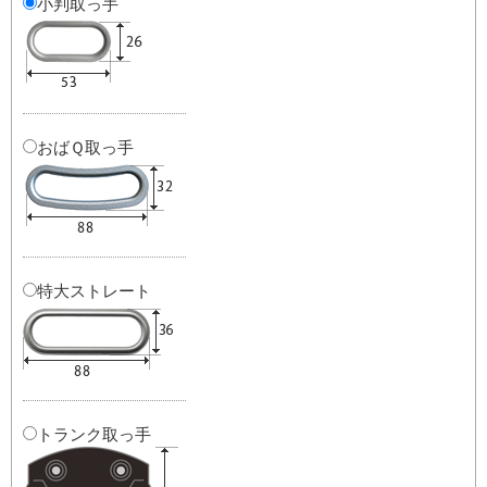
小判取っ手
おばＱ取っ手
特大ストレート
トランク取っ手