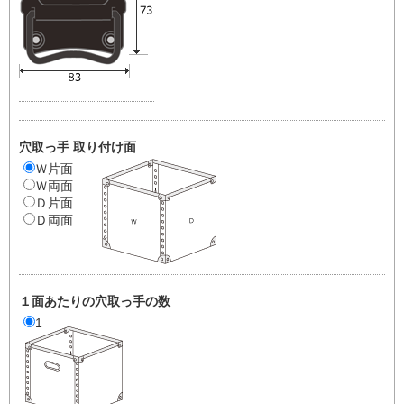
穴取っ手 取り付け面
Ｗ片面
Ｗ両面
Ｄ片面
Ｄ両面
１面あたりの穴取っ手の数
1